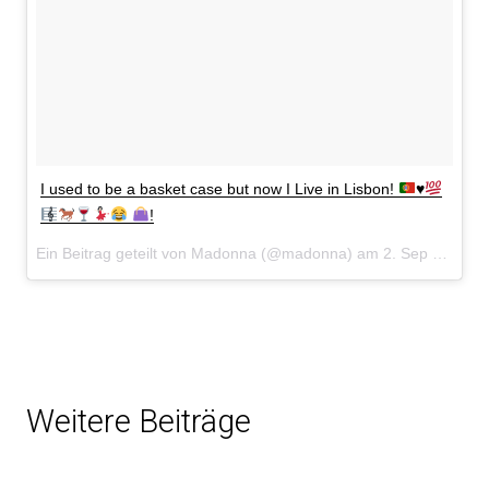
I used to be a basket case but now I Live in Lisbon!
♥️
!
Ein Beitrag geteilt von Madonna (@madonna) am
2. Sep 2017 um 10:02 Uhr
Weitere Beiträge