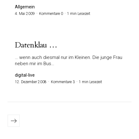
Allgemein
4. Mai 2009
Kommentare 0
1 min Lesezeit
Datenklau …
… wenn auch diesmal nur im Kleinen. Die junge Frau
neben mir im Bus…
digital-live
12. Dezember 2008
Kommentare 3
1 min Lesezeit
Seitennummerierung
der
Ältere
Beiträge
Beiträge