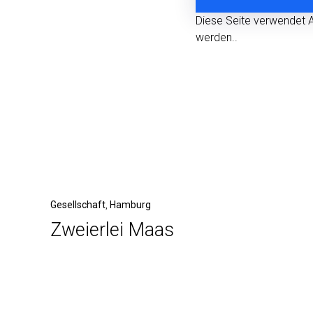
Diese Seite verwendet 
werden.
.
Beitragsnavigation
Vorheriger
Gesellschaft
Hamburg
Zweierlei Maas
Beitrag