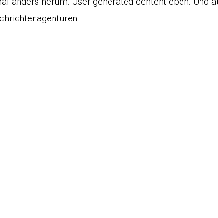
al anders herum. User-generated-content eben. Und au
achrichtenagenturen.