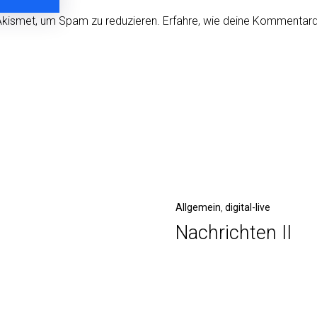
Akismet, um Spam zu reduzieren.
Erfahre, wie deine Kommentard
Nächster
Allgemein
digital-live
Nachrichten II
Beitrag