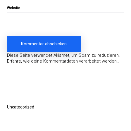
Website
Diese Seite verwendet Akismet, um Spam zu reduzieren.
Erfahre, wie deine Kommentardaten verarbeitet werden.
.
Beitragsnavigation
Vorheriger
Uncategorized
Beitrag