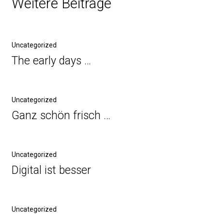
Weitere Beiträge
Uncategorized
The early days …
Uncategorized
Ganz schön frisch …
Uncategorized
Digital ist besser
Uncategorized