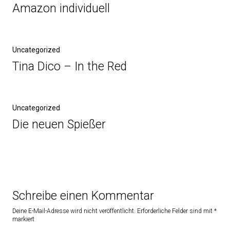
Amazon individuell
Uncategorized
Tina Dico – In the Red
Uncategorized
Die neuen Spießer
Schreibe einen Kommentar
Deine E-Mail-Adresse wird nicht veröffentlicht.
Erforderliche Felder sind mit
*
markiert