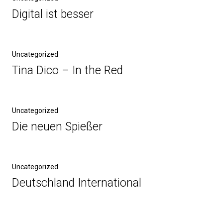
Digital ist besser
Uncategorized
Tina Dico – In the Red
Uncategorized
Die neuen Spießer
Uncategorized
Deutschland International