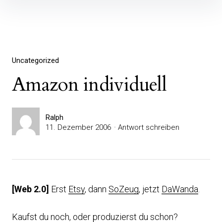
Inhalte
überspringen
Uncategorized
Amazon individuell
Ralph
11. Dezember 2006
Antwort schreiben
[Web 2.0]
Erst
Etsy
, dann
SoZeug
, jetzt
DaWanda
.
Kaufst du noch, oder produzierst du schon?