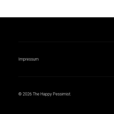
Impressum
© 2026 The Happy Pessimist.