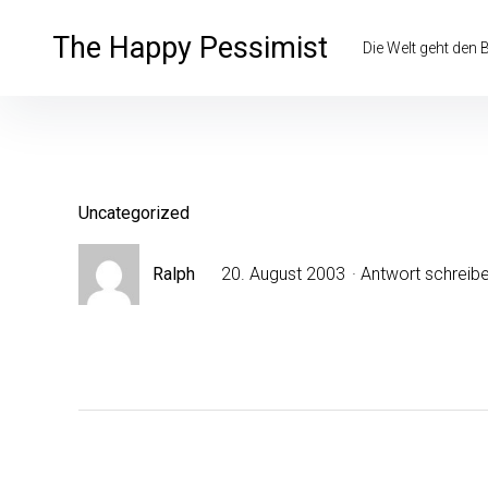
Inhalte
überspringen
The Happy Pessimist
Die Welt geht den
Uncategorized
Ralph
20. August 2003
Antwort schreib