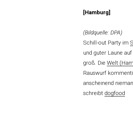
[Hamburg]
(Bildquelle: DPA)
Schill-out Party im
S
und guter Laune auf 
groß. Die
Welt (Ham
Rauswurf kommentiere
anscheinend niemand
schreibt
dogfood