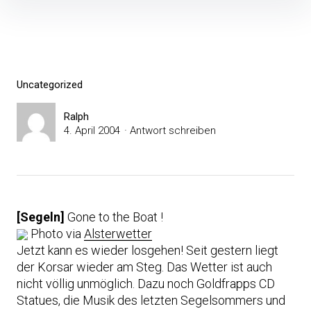
Inhalte
überspringen
Uncategorized
Ralph
4. April 2004
Antwort schreiben
[Segeln]
Gone to the Boat !
Photo via
Alsterwetter
Jetzt kann es wieder losgehen! Seit gestern liegt
der Korsar wieder am Steg. Das Wetter ist auch
nicht völlig unmöglich. Dazu noch Goldfrapps CD
Statues, die Musik des letzten Segelsommers und