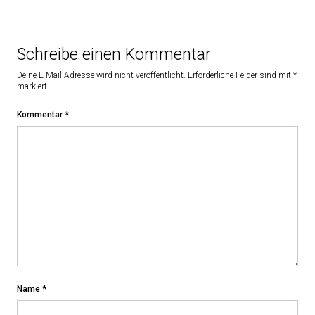
Schreibe einen Kommentar
Deine E-Mail-Adresse wird nicht veröffentlicht.
Erforderliche Felder sind mit
*
markiert
Kommentar
*
Name
*