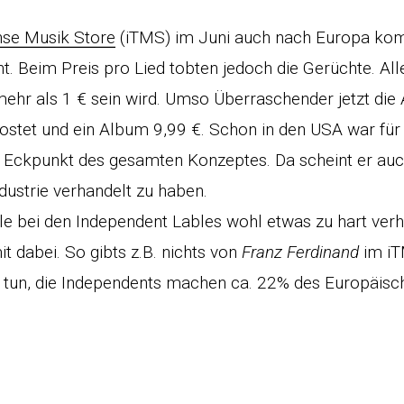
nse Musik Store
(iTMS) im Juni auch nach Europa ko
t. Beim Preis pro Lied tobten jedoch die Gerüchte. All
 mehr als 1 € sein wird. Umso Überraschender jetzt di
kostet und ein Album 9,99 €. Schon in den USA war für
er Eckpunkt des gesamten Konzeptes. Da scheint er auc
dustrie verhandelt zu haben.
e bei den Independent Lables wohl etwas zu hart verha
it dabei. So gibts z.B. nichts von
Franz Ferdinand
im iT
 tun, die Independents machen ca. 22% des Europäisc