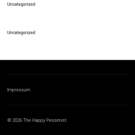
Vorheriger
Uncategorized
Beitrag
Nächster
Uncategorized
Beitrag
Impressum
© 2026 The Happy Pessimist.