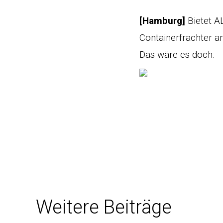
[Hamburg]
Bietet A
Containerfrachter a
Das wäre es doch:
Weitere Beiträge