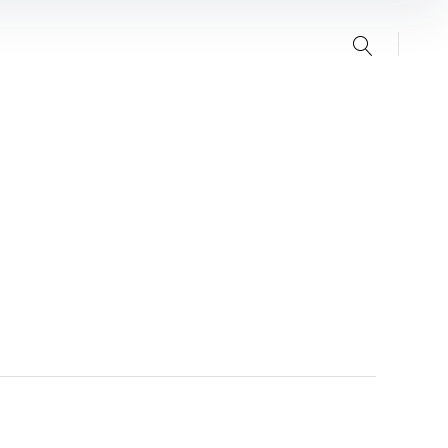
Suche