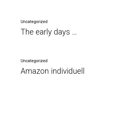
Uncategorized
The early days …
Uncategorized
Amazon individuell