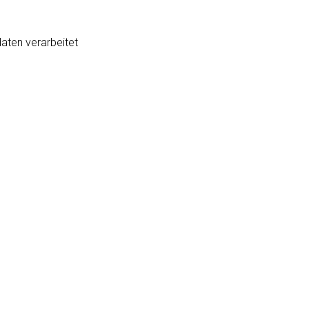
aten verarbeitet