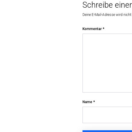
Schreibe ein
Deine E-Mail-Adresse wird nicht 
Kommentar
*
Name
*