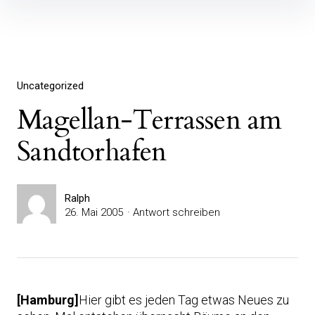
Inhalte
überspringen
Uncategorized
Magellan-Terrassen am
Sandtorhafen
Ralph
26. Mai 2005
Antwort schreiben
[Hamburg]
Hier gibt es jeden Tag etwas Neues zu