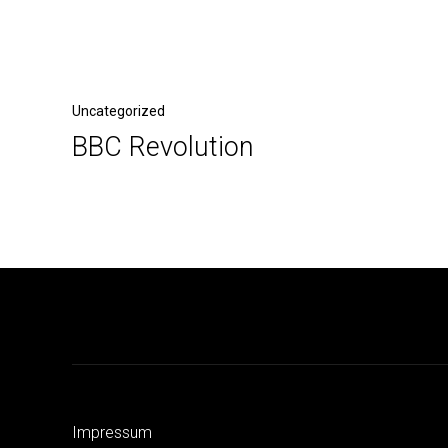
Beitragsnavigation
Vorheriger
Uncategorized
BBC Revolution
Beitrag
Impressum