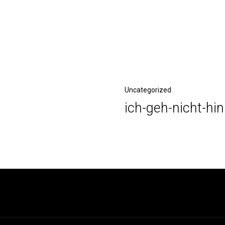
Nächster
Uncategorized
ich-geh-nicht-hin
Beitrag