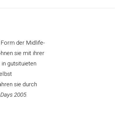
 Form der Midlife-
nen sie mit ihrer
in gutsituieten
elbst
hren sie durch
 Days 2005
.