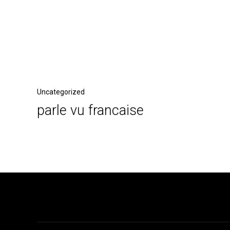
Beitragsnavigation
Vorheriger
Uncategorized
parle vu francaise
Beitrag