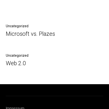
Beitragsnavigation
Vorheriger
Uncategorized
Beitrag
Microsoft vs. Plazes
Nächster
Uncategorized
Beitrag
Web 2.0
Impressum