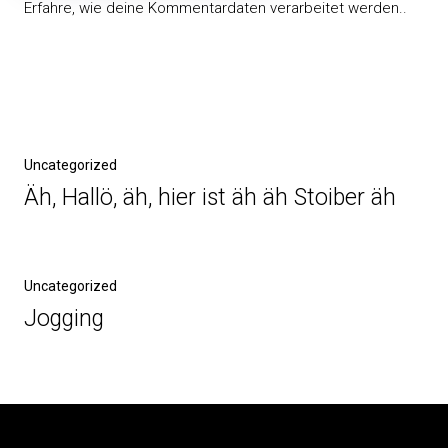
Erfahre, wie deine Kommentardaten verarbeitet werden.
.
Beitragsnavigation
Vorheriger
Uncategorized
Beitrag
Äh, Hallö, äh, hier ist äh äh Stoiber äh
Nächster
Uncategorized
Beitrag
Jogging