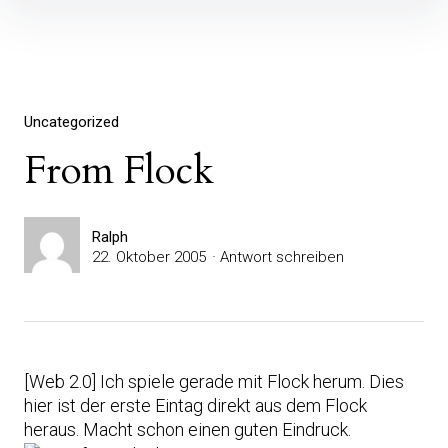
Inhalte
überspringen
Uncategorized
From Flock
Ralph
22. Oktober 2005
Antwort schreiben
[Web 2.0] Ich spiele gerade mit Flock herum. Dies
hier ist der erste Eintag direkt aus dem Flock
heraus. Macht schon einen guten Eindruck.