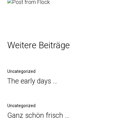
Weitere Beiträge
Uncategorized
The early days …
Uncategorized
Ganz schön frisch …