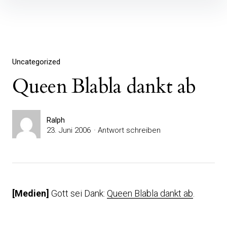
Inhalte
überspringen
Uncategorized
Queen Blabla dankt ab
Ralph
23. Juni 2006
Antwort schreiben
[Medien]
Gott sei Dank:
Queen Blabla dankt ab
.