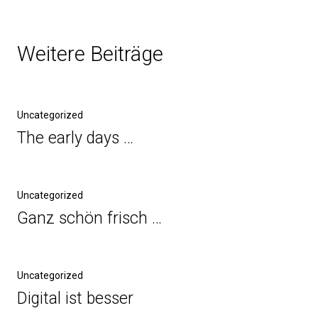
Weitere Beiträge
Uncategorized
The early days …
Uncategorized
Ganz schön frisch …
Uncategorized
Digital ist besser