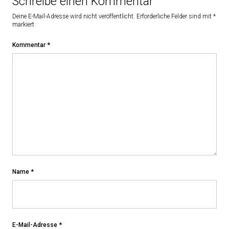
Schreibe einen Kommentar
Deine E-Mail-Adresse wird nicht veröffentlicht.
Erforderliche Felder sind mit
*
markiert
Kommentar
*
Name
*
E-Mail-Adresse
*