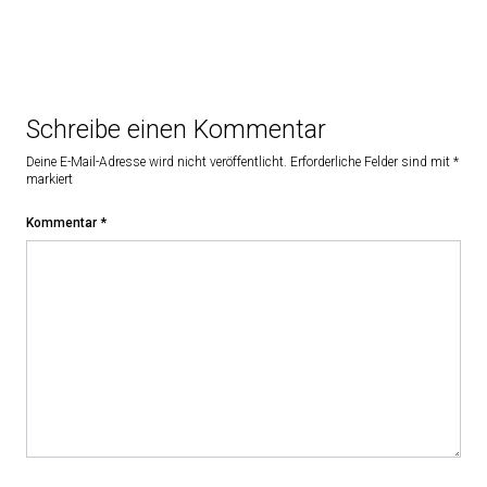
Schreibe einen Kommentar
Deine E-Mail-Adresse wird nicht veröffentlicht.
Erforderliche Felder sind mit
*
markiert
Kommentar
*