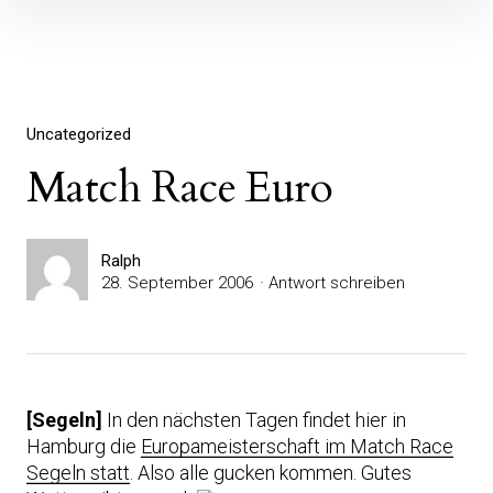
Inhalte
überspringen
Uncategorized
Match Race Euro
Ralph
28. September 2006
Antwort schreiben
[Segeln]
In den nächsten Tagen findet hier in
Hamburg die
Europameisterschaft im Match Race
Segeln statt
. Also alle gucken kommen. Gutes