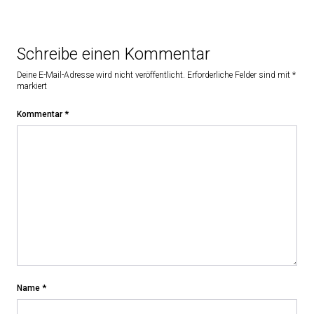
Schreibe einen Kommentar
Deine E-Mail-Adresse wird nicht veröffentlicht.
Erforderliche Felder sind mit
*
markiert
Kommentar
*
Name
*