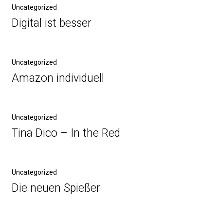
Uncategorized
Digital ist besser
Uncategorized
Amazon individuell
Uncategorized
Tina Dico – In the Red
Uncategorized
Die neuen Spießer