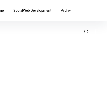
me
SocialWeb Development
Archiv
Suche