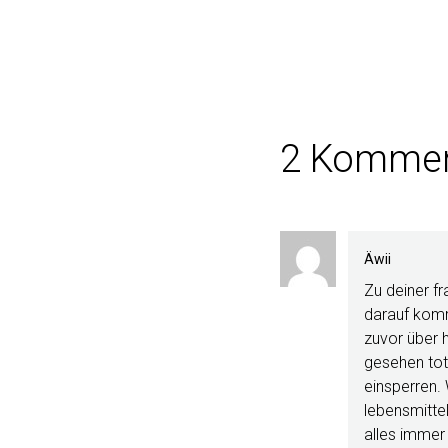
2 Kommen
Äwii
Zu deiner fr
darauf komm
zuvor über 
gesehen tota
einsperren. 
lebensmittel
alles immer