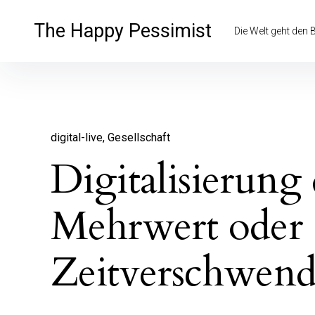
Inhalte
überspringen
The Happy Pessimist
Die Welt geht den
digital-live
Gesellschaft
Digitalisierung 
Mehrwert oder
Zeitverschwen