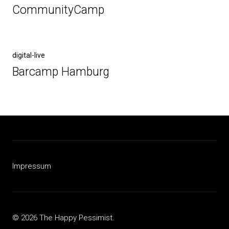
Beitrag
CommunityCamp
Nächster
digital-live
Beitrag
Barcamp Hamburg
Impressum
© 2026 The Happy Pessimist.