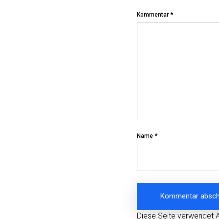
Kommentar
*
Name
*
Diese Seite verwendet 