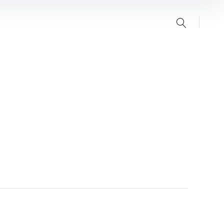
Suche