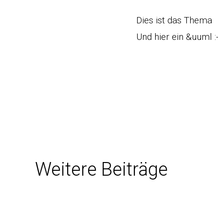
Dies ist das Thema
Und hier ein &uuml :-
Weitere Beiträge