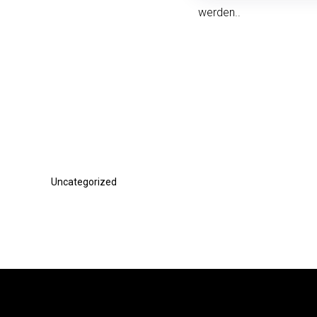
werden.
.
Beitragsnavigation
Vorheriger
Uncategorized
Beitrag