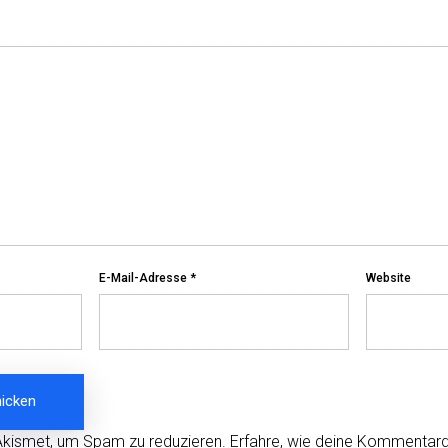
E-Mail-Adresse
*
Website
Akismet, um Spam zu reduzieren.
Erfahre, wie deine Kommentard