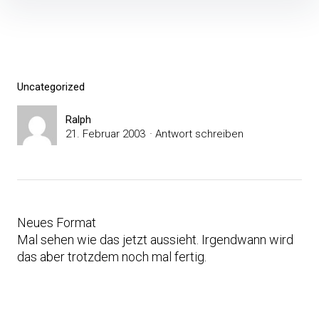
Inhalte
überspringen
Uncategorized
Ralph
21. Februar 2003
Antwort schreiben
Neues Format
Mal sehen wie das jetzt aussieht. Irgendwann wird
das aber trotzdem noch mal fertig.