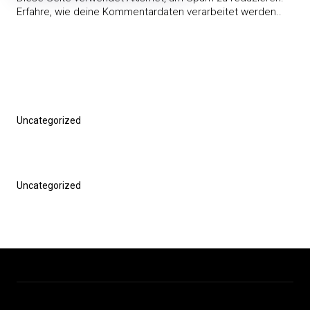
Erfahre, wie deine Kommentardaten verarbeitet werden.
.
Beitragsnavigation
Vorheriger
Uncategorized
Beitrag
Nächster
Uncategorized
Beitrag