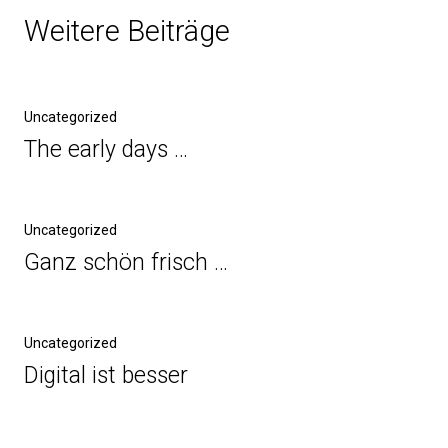
Weitere Beiträge
Uncategorized
The early days …
Uncategorized
Ganz schön frisch …
Uncategorized
Digital ist besser