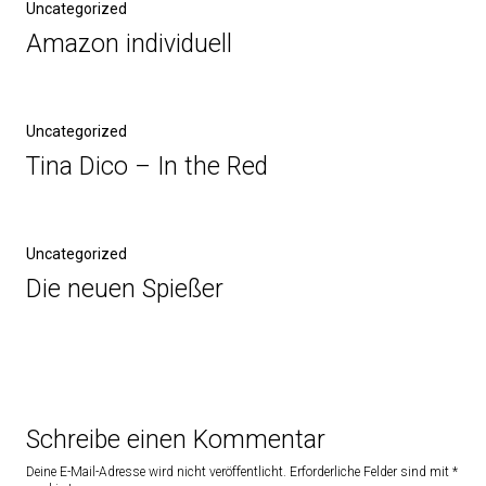
Uncategorized
Amazon individuell
Uncategorized
Tina Dico – In the Red
Uncategorized
Die neuen Spießer
Schreibe einen Kommentar
Deine E-Mail-Adresse wird nicht veröffentlicht.
Erforderliche Felder sind mit
*