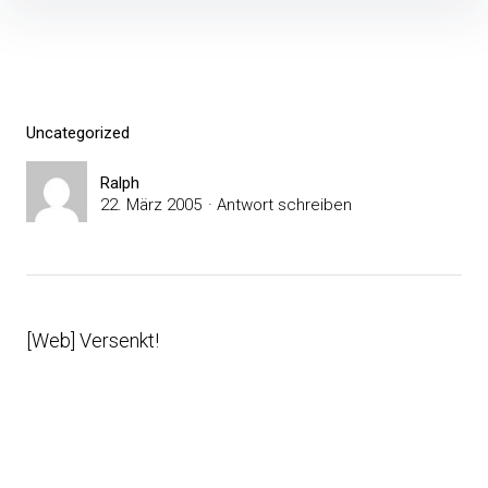
Inhalte
überspringen
Uncategorized
Ralph
22. März 2005
Antwort schreiben
[Web] Versenkt!