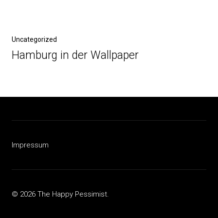
Beitrag
Nächster
Uncategorized
Beitrag
Hamburg in der Wallpaper
Impressum
© 2026 The Happy Pessimist.