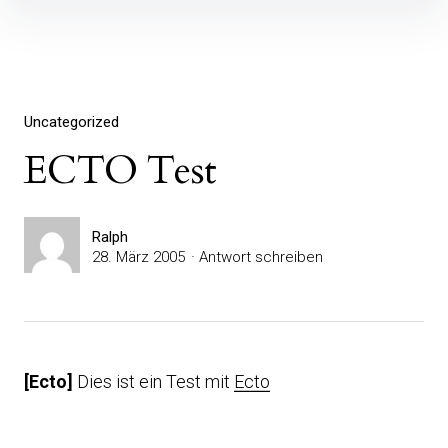
Inhalte
überspringen
Uncategorized
ECTO Test
Ralph
28. März 2005
Antwort schreiben
[Ecto]
Dies ist ein Test mit
Ecto