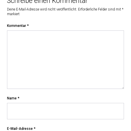
Schreibe einen Kommentar
Deine E-Mail-Adresse wird nicht veröffentlicht.
Erforderliche Felder sind mit
*
markiert
Kommentar
*
Name
*
E-Mail-Adresse
*