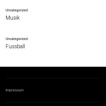
Vorheriger
Uncategorized
Beitrag
Musik
Nächster
Uncategorized
Beitrag
Fussball
Impressum