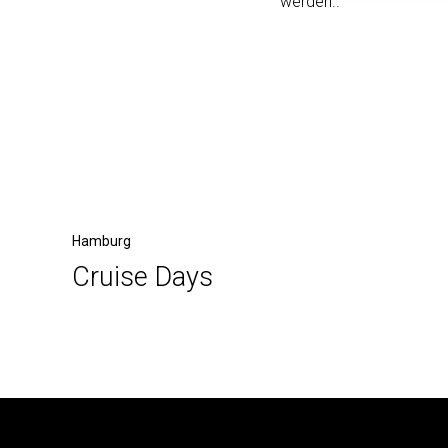
werden.
.
Beitragsnavigation
Vorheriger
Hamburg
Cruise Days
Beitrag