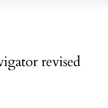
gator revised
n