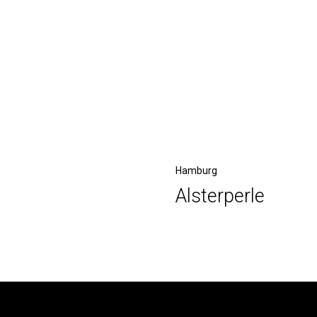
Nächster
Hamburg
Alsterperle
Beitrag