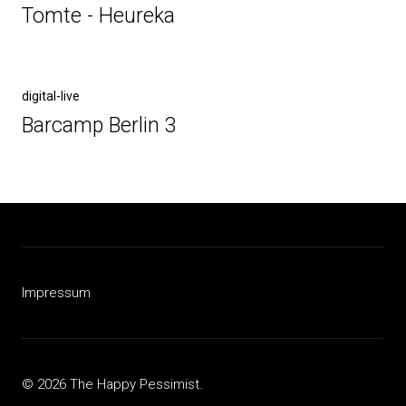
Beitrag
Tomte - Heureka
Nächster
digital-live
Beitrag
Barcamp Berlin 3
Impressum
© 2026 The Happy Pessimist.